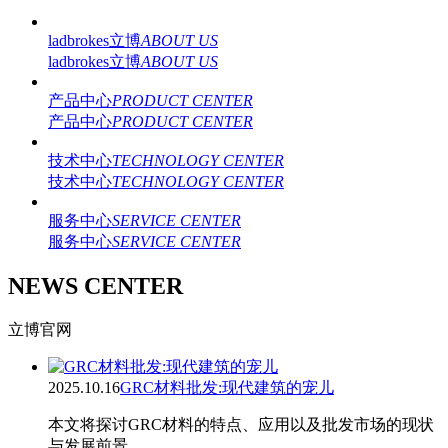
ladbrokes立博
ABOUT US
ladbrokes立博
ABOUT US
产品中心
PRODUCT CENTER
产品中心
PRODUCT CENTER
技术中心
TECHNOLOGY CENTER
技术中心
TECHNOLOGY CENTER
服务中心
SERVICE CENTER
服务中心
SERVICE CENTER
NEWS CENTER
立博官网
2025.10.16
GRC材料批发:现代建筑的宠儿
本文将探讨GRC材料的特点、应用以及批发市场的现状
与发展前景。