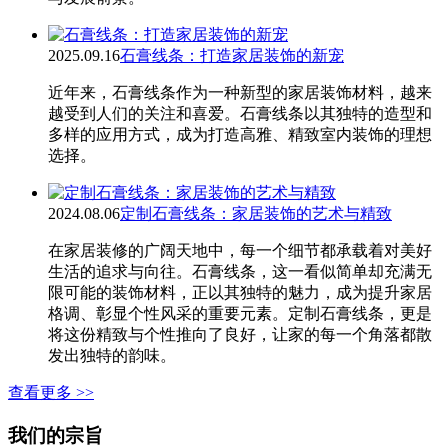
2025.09.16
石膏线条：打造家居装饰的新宠
近年来，石膏线条作为一种新型的家居装饰材料，越来
越受到人们的关注和喜爱。石膏线条以其独特的造型和
多样的应用方式，成为打造高雅、精致室内装饰的理想
选择。
2024.08.06
定制石膏线条：家居装饰的艺术与精致
在家居装修的广阔天地中，每一个细节都承载着对美好
生活的追求与向往。石膏线条，这一看似简单却充满无
限可能的装饰材料，正以其独特的魅力，成为提升家居
格调、彰显个性风采的重要元素。定制石膏线条，更是
将这份精致与个性推向了良好，让家的每一个角落都散
发出独特的韵味。
查看更多 >>
我们的宗旨