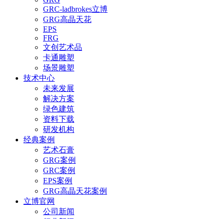
GRC-ladbrokes立博
GRG高晶天花
EPS
FRG
文创艺术品
卡通雕塑
场景雕塑
技术中心
未来发展
解决方案
绿色建筑
资料下载
研发机构
经典案例
艺术石膏
GRG案例
GRC案例
EPS案例
GRG高晶天花案例
立博官网
公司新闻