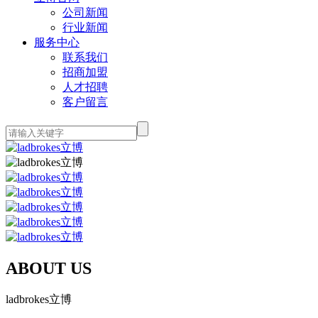
公司新闻
行业新闻
服务中心
联系我们
招商加盟
人才招聘
客户留言
ABOUT US
ladbrokes立博