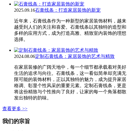
2025.09.16
石膏线条：打造家居装饰的新宠
近年来，石膏线条作为一种新型的家居装饰材料，越来
越受到人们的关注和喜爱。石膏线条以其独特的造型和
多样的应用方式，成为打造高雅、精致室内装饰的理想
选择。
2024.08.06
定制石膏线条：家居装饰的艺术与精致
在家居装修的广阔天地中，每一个细节都承载着对美好
生活的追求与向往。石膏线条，这一看似简单却充满无
限可能的装饰材料，正以其独特的魅力，成为提升家居
格调、彰显个性风采的重要元素。定制石膏线条，更是
将这份精致与个性推向了良好，让家的每一个角落都散
发出独特的韵味。
查看更多 >>
我们的宗旨