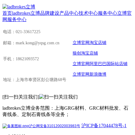
首页
ladbrokes立博
品牌建设
产品中心
技术中心
服务中心
立博官
网
服务中心
电话：021-33617225
立博官网淘宝店铺
邮箱：mark.kong@yqsg.com.cn
狼创淘宝店铺
手机：18621093572
立博官网阿里巴巴国际站店铺
立博官网新浪微博
地址：上海市奉贤区彭公塘路68号
[扫一扫关注我们]
ladbrokes立博业务范围：上海GRG材料、GRC材料批发、石
膏线条、定制石膏线条等业务；
沪ICP备17044478号-1
沪公网安备31012002003983号