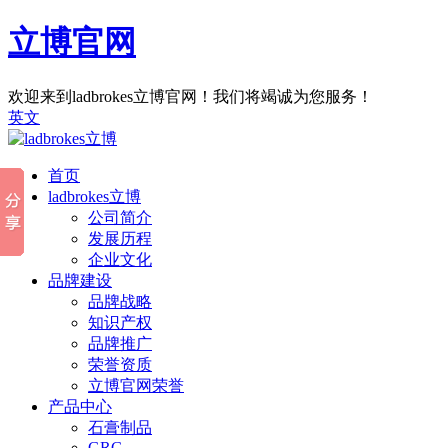
立博官网
欢迎来到ladbrokes立博官网！我们将竭诚为您服务！
英文
首页
ladbrokes立博
公司简介
发展历程
企业文化
品牌建设
品牌战略
知识产权
品牌推广
荣誉资质
立博官网荣誉
产品中心
石膏制品
GRG