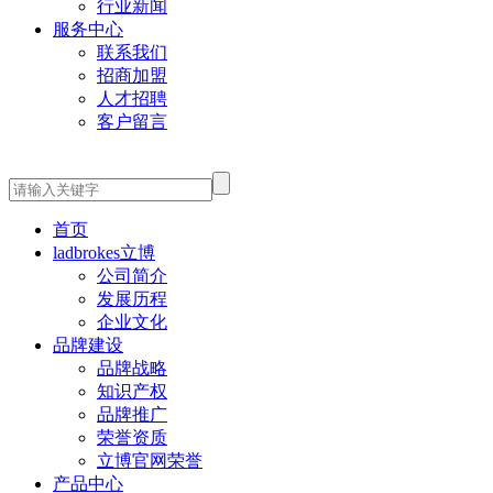
行业新闻
服务中心
联系我们
招商加盟
人才招聘
客户留言
首页
ladbrokes立博
公司简介
发展历程
企业文化
品牌建设
品牌战略
知识产权
品牌推广
荣誉资质
立博官网荣誉
产品中心