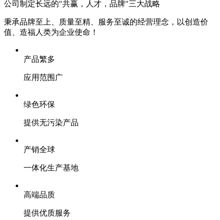
公司制定长远的"共赢，人才，品牌"三大战略
秉承品牌至上、质量至精、服务至诚的经营理念，以创造价
值、造福人类为企业使命！
产品繁多
应用范围广
绿色环保
提供无污染产品
产销全球
一体化生产基地
高端品质
提供优质服务