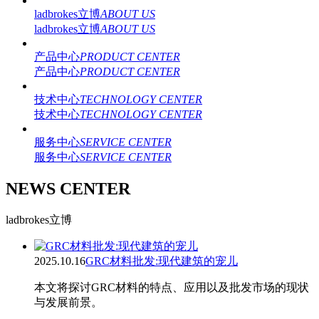
ladbrokes立博
ABOUT US
ladbrokes立博
ABOUT US
产品中心
PRODUCT CENTER
产品中心
PRODUCT CENTER
技术中心
TECHNOLOGY CENTER
技术中心
TECHNOLOGY CENTER
服务中心
SERVICE CENTER
服务中心
SERVICE CENTER
NEWS CENTER
ladbrokes立博
2025.10.16
GRC材料批发:现代建筑的宠儿
本文将探讨GRC材料的特点、应用以及批发市场的现状
与发展前景。