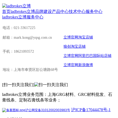
首页
ladbrokes立博
品牌建设
产品中心
技术中心
服务中心
ladbrokes立博
服务中心
电话：021-33617225
立博官网淘宝店铺
邮箱：mark.kong@yqsg.com.cn
狼创淘宝店铺
手机：18621093572
立博官网阿里巴巴国际站店铺
立博官网新浪微博
地址：上海市奉贤区彭公塘路68号
[扫一扫关注我们]
ladbrokes立博业务范围：上海GRG材料、GRC材料批发、石
膏线条、定制石膏线条等业务；
沪ICP备17044478号-1
沪公网安备31012002003983号