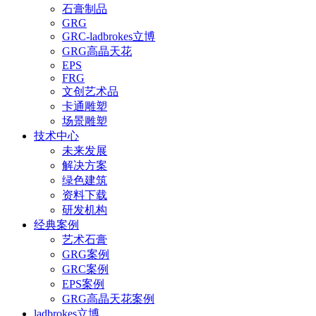
石膏制品
GRG
GRC-ladbrokes立博
GRG高晶天花
EPS
FRG
文创艺术品
卡通雕塑
场景雕塑
技术中心
未来发展
解决方案
绿色建筑
资料下载
研发机构
经典案例
艺术石膏
GRG案例
GRC案例
EPS案例
GRG高晶天花案例
ladbrokes立博