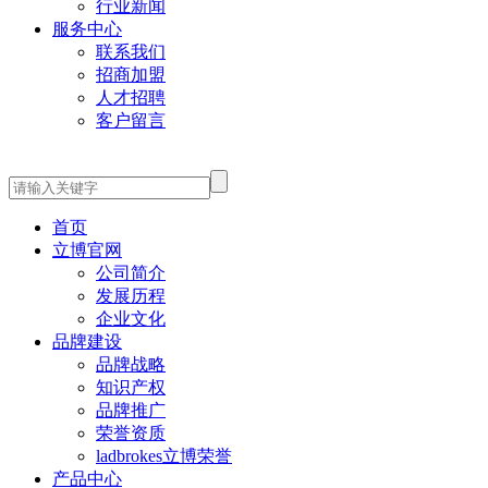
行业新闻
服务中心
联系我们
招商加盟
人才招聘
客户留言
首页
立博官网
公司简介
发展历程
企业文化
品牌建设
品牌战略
知识产权
品牌推广
荣誉资质
ladbrokes立博荣誉
产品中心