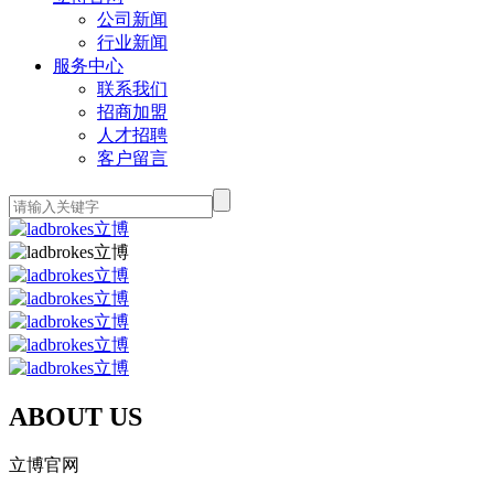
公司新闻
行业新闻
服务中心
联系我们
招商加盟
人才招聘
客户留言
ABOUT US
立博官网