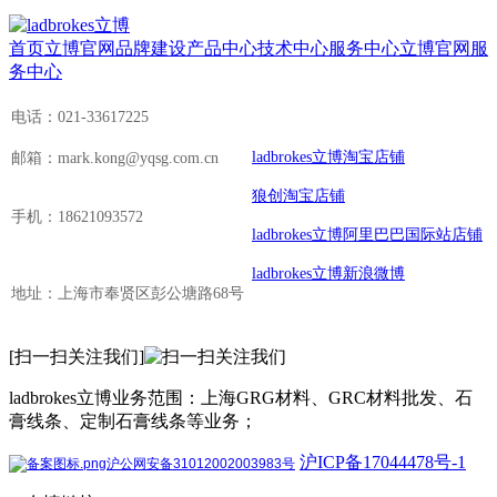
首页
立博官网
品牌建设
产品中心
技术中心
服务中心
立博官网
服
务中心
电话：021-33617225
ladbrokes立博淘宝店铺
邮箱：mark.kong@yqsg.com.cn
狼创淘宝店铺
手机：18621093572
ladbrokes立博阿里巴巴国际站店铺
ladbrokes立博新浪微博
地址：上海市奉贤区彭公塘路68号
[扫一扫关注我们]
ladbrokes立博业务范围：上海GRG材料、GRC材料批发、石
膏线条、定制石膏线条等业务；
沪ICP备17044478号-1
沪公网安备31012002003983号