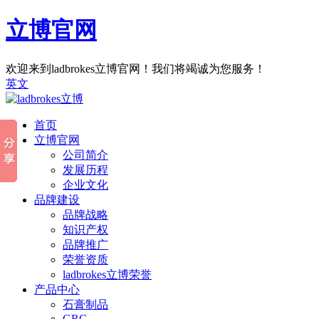
立博官网
欢迎来到ladbrokes立博官网！我们将竭诚为您服务！
英文
首页
立博官网
公司简介
发展历程
企业文化
品牌建设
品牌战略
知识产权
品牌推广
荣誉资质
ladbrokes立博荣誉
产品中心
石膏制品
GRG